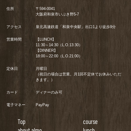
住所
〒594-0041
大阪府和泉市いぶき野5-7
アクセス
泉北高速鉄道「和泉中央駅」出口1より徒歩9分
営業時間
【LUNCH】
11:30～14:30（L.O.13:30）
【DINNER】
18:00～22:00（L.O.21:00）
定休日
月曜日
（祝日の場合は営業。月1回不定休でお休みいただ
きます。）
カード
ディナーのみ可
電子マネー
PayPay
Top
course
about almo
lunch