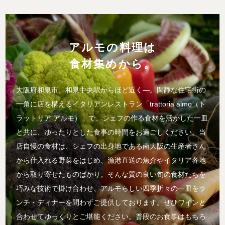
アルモの料理は
食材集めから。
大阪府和泉市、和泉中央駅からほど近く―。閑静な住宅街の
一角に店を構えるイタリアンレストラン「trattoria almo（ト
ラットリア アルモ）」で、シェフの作る食材を活かした一皿
と共に、ゆったりとした食事の時間をお過ごしください。当
店自慢の食材は、シェフの出身地である南大阪の生産者さん
から仕入れる野菜をはじめ、漁港直送の魚介やイタリア各地
から取り寄せたものばかり。そんな質の良い旬の食材たちを
巧みな技術で掛け合わせ、アルモらしい四季折々の一皿をラ
ンチ・ディナーを問わずご提供しております。ぜひワインと
合わせてゆっくりとご堪能ください。普段のお食事はもちろ